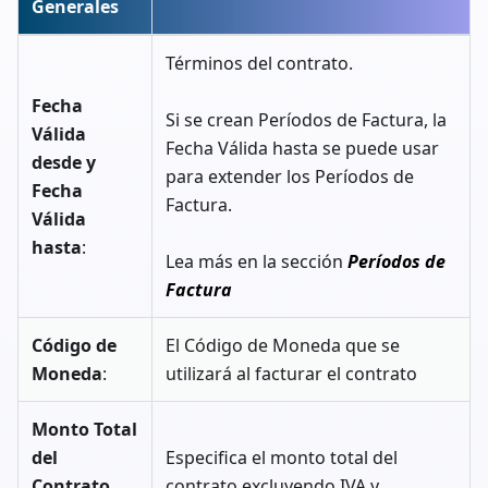
Generales
Términos del contrato.
Fecha
Si se crean Períodos de Factura, la
Válida
Fecha Válida hasta se puede usar
desde y
para extender los Períodos de
Fecha
Factura.
Válida
hasta
:
Lea más en la sección
Períodos de
Factura
Código de
El Código de Moneda que se
Moneda
:
utilizará al facturar el contrato
Monto Total
del
Especifica el monto total del
Contrato
contrato excluyendo IVA y