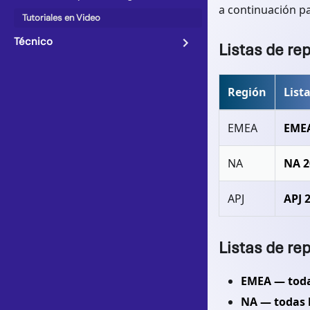
a continuación pa
Tutoriales en Video
Técnico
Listas de re
Región
List
EMEA
EMEA
NA
NA 2
APJ
APJ 
Listas de re
EMEA — todas
NA — todas l