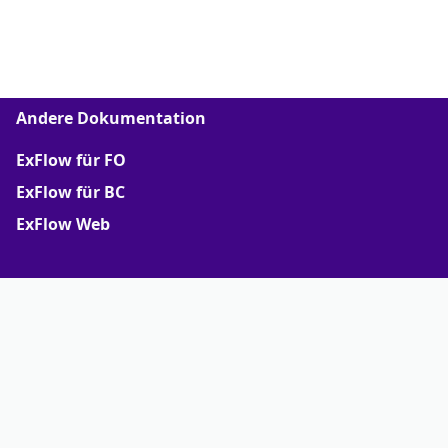
Andere Dokumentation
ExFlow für FO
ExFlow für BC
ExFlow Web
Mehr
Support Portal
Partner portal
Terms of Agreements
Truvio